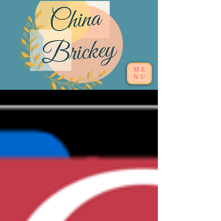
ME
NU